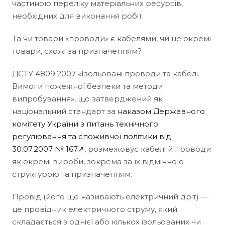
частиною переліку матеріальних ресурсів,
необхідних для виконання робіт.
Та чи товари «проводи» є кабелями, чи це окремі
товари, схожі за призначенням?
ДСТУ 4809:2007 «Ізольовані проводи та кабелі.
Вимоги пожежної безпеки та методи
випробування», що затверджений як
національний стандарт за
наказом Державного
комітету України з питань технічного
регулювання та споживчої політики від
30.07.2007 № 167↗
, розмежовує кабелі й проводи
як окремі вироби, зокрема за їх відмінною
структурою та призначенням.
Провід (його ще називають електричний дріт) —
це провідник електричного струму, який
складається з однієї або кількох ізольованих чи