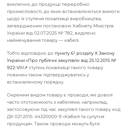
виключно до продукції переробної
промисловості, до яких встановлюються вимоги
щодо їх ступеня локалізації виробництва,
затвердженим постановою Кабінету Міністрів
України від 02.07.2025 № 782, виділено
найменування товару — кабелі.
Тобто відповідно до
пункту 6¹ розділу Х Закону
України «Про публічні закупівлі» від 25.12.2015 №
922-VIII↗
ступінь локалізації такого товару
повинен також підтверджуватись у
встановленому порядку.
Окремим видом товару є проводи, які доволі
часто ототожнюють з кабелями, наприклад,
застосовуючи під час закупівлі такого товару код
ДК 021:2015: 44320000-9 «Кабелі та супутня
продукція». Також проводи можуть бути