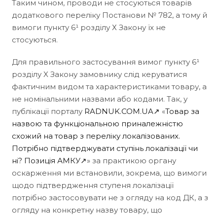
Таким чином, проводи не стосуються товарів
додаткового переліку Постанови № 782, а тому й
вимоги пункту 6¹ розділу Х Закону їх не
стосуються.
Для правильного застосування вимог пункту 6¹
розділу X Закону замовнику слід керуватися
фактичним видом та характеристиками товару, а
не номінальними назвами або кодами. Так, у
публікації порталу
RADNUK.COM.UA↗
«
Товар за
назвою та функціональною приналежністю
схожий на товар з переліку локалізованих.
Потрібно підтверджувати ступінь локалізації чи
ні? Позиція АМКУ↗
» за практикою органу
оскарження ми встановили, зокрема, що вимоги
щодо підтвердження ступеня локалізації
потрібно застосовувати не з огляду на код ДК, а з
огляду на конкретну назву товару, що