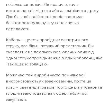
неізольованих жил. Як правило, жила
виготовлена із мідного або алюмінієвого дроту.
Для більшої надійності провід часто має
багатодротову жилу, яку не так легко
переламати.
Кабель — це теж провідник електричного
струму, але більш потужний представник. Він
складається з декількох ізольованих одна від
одної струмопровідних жил в одній оболонці, яка
і захищає їх ізоляцією.
Можливо, такі вироби часто помилково і
використовують як взаємозамінні, проте це
зовсім різні види товарів. Тобто це різні товари і в
площині законодавства у сфері публічних
закупівель.