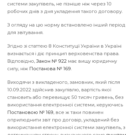
системи закупівель, не пізніше ніж через 10
робочих днів з дня укладення такого договору.
З огляду на цю норму встановлено інший період
для звітування.
Згідно зі статтею 8 Конституції України в Україні
визнається і діє принцип верховенства права.
Відповідно,
Закон № 922
має вищу юридичну
силу, ніж
Постанова № 169
.
Виходячи з викладеного, замовник, який після
10.09.2022 здійснив закупівлю, вартість якої
становить або перевищує 50 тисяч гривень, без
використання електронної системи, керуючись
Постановою № 169
, все ж таки повинен
оприлюднити звіт про договір, укладений без
використання електронної системи закупівель, з
дотриманням строку, визначеного саме
пунктом