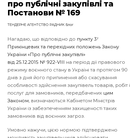
про публічні закупівлі та
Постанови № 169
ТЕНДЕРНЕ АГЕНТСТВО РАДНИК Блог
Нагадаю, що відповідно до
пункту 3⁷
Прикінцевих та перехідних положень Закону
України «Про публічні закупівлі»
від 25.12.2015 № 922-VIII
на період дії правового
режиму воєнного стану в Україні та протягом 90
днів з дня його припинення або скасування
особливості здійснення закупівель товарів, робіт і
послуг для замовників, передбачених
цим
Законом
, визначаються Кабінетом Міністрів
України із забезпеченням захищеності таких
замовників від воєнних загроз.
Умовно кажучи, цією нормою підтверджено
можливість закупівельників здійснювати