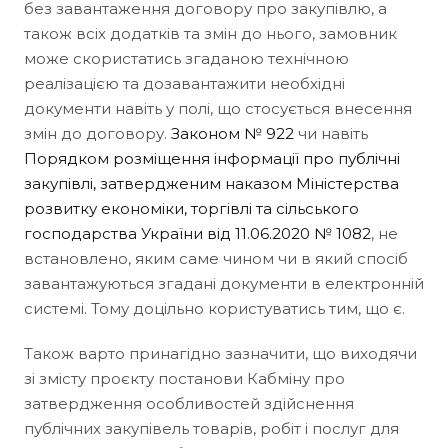
без завантаження договору про закупівлю, а
також всіх додатків та змін до нього, замовник
може скористатись згаданою технічною
реалізацією та дозавантажити необхідні
документи навіть у полі, що стосується внесення
змін до договору.
Законом № 922
чи навіть
Порядком розміщення інформації про публічні
закупівлі, затвердженим наказом Міністерства
розвитку економіки, торгівлі та сільського
господарства України від 11.06.2020 № 1082
, не
встановлено, яким саме чином чи в який спосіб
завантажуються згадані документи в електронній
системі. Тому доцільно користуватись тим, що є.
Також варто принагідно зазначити, що виходячи
зі змісту проєкту постанови Кабміну про
затвердження особливостей здійснення
публічних закупівель товарів, робіт і послуг для