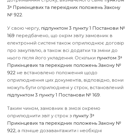
3⁸ Прикінцевих та перехідних положень Закону
№ 922
.
У свою чергу,
підпунктом 3 пункту 1 Постанови №
169
передбачено, що окрім звіту замовник в
електронній системі також оприлюднює договір
про закупівлю, а також всі додатки та зміни до
нього після його укладення. Оскільки
пунктом 3⁸
Прикінцевих та перехідних положень Закону №
922
не встановлено положення щодо
оприлюднення цих документів, відповідно, вони
можуть бути оприлюднені у строк, встановлений
підпунктом 3 пункту 1 Постанови № 169
.
Таким чином, замовник в змозі окремо
оприлюднити звіт у строк з
пункту 3⁸
Прикінцевих та перехідних положень Закону №
922
, а пізніше дозавантажити і необхідні