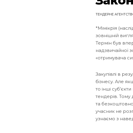
Закон
ТЕНДЕРНЕ АГЕНТСТВ
*Мімікрія (насл
зовнішній вигля
Термін був вп
надзвичайної з
«отримувача сиг
Закупівлі в ре
бізнесу. Але я
то інші суб’єк
тендерів. Тому
та безкоштовно
учасник не розг
узнаємо з наве