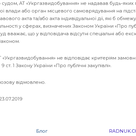
 судом, АТ «Укргазвидобування» не надавав будь-яких 
ї влади або орган місцевого самоврядування на підст
ового акта та/або акта індивідуальної дії, які б обмеж
ьності у сферах, визначених Законом України «Про публі
 суд вважає, що у відповідача відсутні спеціальні або ек
Законом.
Т «Укргазвидобування» не відповідає критеріям замовн
9 ст. 1 Закону України «Про публічні закупівлі».
позову відмовлено.
23.07.2019
Блог
RADNUK.C