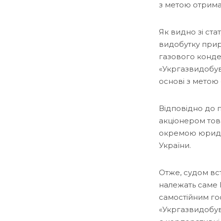
з метою отрима
Як видно зі ста
видобутку прир
газового конде
«Укргазвидобув
основі з метою
Відповідно до 
акціонером тов
окремою юриди
України.
Отже, судом вс
належать саме Н
самостійним го
«Укргазвидобува