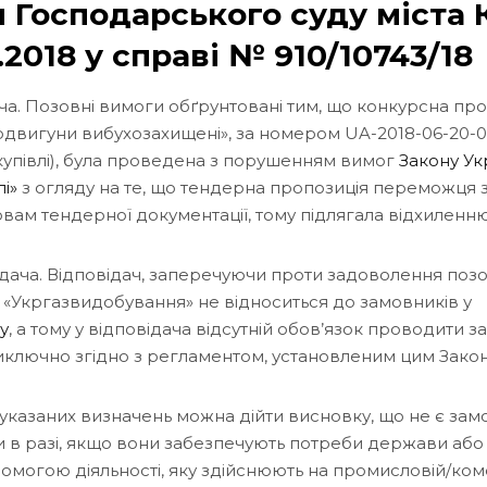
 Господарського суду міста 
1.2018 у справі № 910/10743/18
ча. Позовні вимоги обґрунтовані тим, що конкурсна п
одвигуни вибухозахищені», за номером UA-2018-06-20-0
купівлі), була проведена з порушенням вимог
Закону Ук
лі»
з огляду на те, що тендерна пропозиція переможця з
овам тендерної документації, тому підлягала відхиленню
ідача. Відповідач, заперечуючи проти задоволення поз
Т «Укргазвидобування» не відноситься до замовників у
у
, а тому у відповідача відсутній обов’язок проводити за
 виключно згідно з регламентом, установленим цим Зако
із указаних визначень можна дійти висновку, що не є за
 в разі, якщо вони забезпечують потреби держави або 
омогою діяльності, яку здійснюють на промисловій/ком