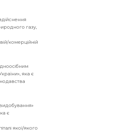
 здійснення
риродного газу,
вій/комерційній
 одноосібним
країни», яка є
нодавства
звидобування»
ка є
італі якої/якого