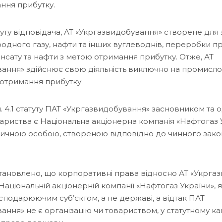
ння прибутку.
туту відповідача, АТ «Укргазвидобування» створене для
одного газу, нафти та інших вуглеводнів, переробки п
нсату та нафти з метою отримання прибутку. Отже, АТ
ання» здійснює свою діяльність виключно на промисло
 отримання прибутку.
п. 4.1 статуту ПАТ «Укргазвидобування» засновником та
ариства є Національна акціонерна компанія «Нафтогаз У
чною особою, створеною відповідно до чинного зако
тановлено, що корпоративні права відносно АТ «Укрга
аціональній акціонерній компанії «Нафтогаз України», я
сподарюючим суб’єктом, а не державі, а відтак ПАТ
ння» не є організацію чи товариством, у статутному кап