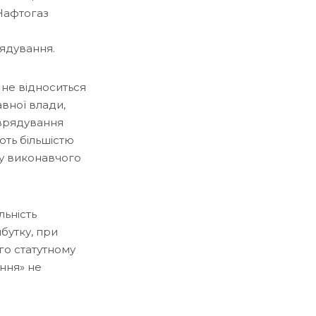
«Нафтогаз
ядування.
 не відноситься
авної влади,
оврядування
ють більшістю
ду виконавчого
льність
бутку, при
го статутному
ння» не