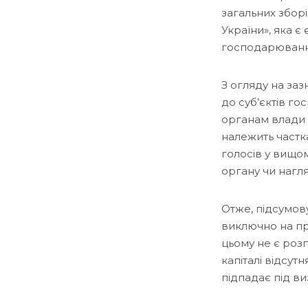
загальних зборі
України», яка 
господарювання
З огляду на заз
до суб’єктів го
органам влади 
належить частка
голосів у вищо
органу чи нагл
Отже, підсумов
виключно на пр
цьому не є роз
капіталі відсу
підпадає під в