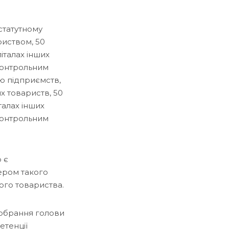
статутному
риством, 50
піталах інших
 контрольним
єю підприємств,
их товариств, 50
італах інших
 контрольним
 є
ером такого
кого товариства.
 обрання голови
етенції