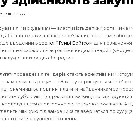
у здійснюють закупі
О РАДНИК Блог
ідування, маскування) — властивість деяких організмів і
д або інші ознаки інших непов’язаних організмів або не
ерше введений в
зоології
Генрі Бейтсом
для позначення 
овнішньої схожості між різними видами тварин («моделі»
налу») різних родів або родин.
зультаті проведення тендерів стають ефективним інстр
кщо замовники в розумінні Закону користуються ProZorr
ти підприємництва повинні платити майданчикам за про
 деяким суб’єктам підприємництва вигідно мімікрувати 
 користуватися електронною системою закупівель. А щ
ледить мімікрію під замовника та звернеться до суду (зві
деного нижче судового рішення.