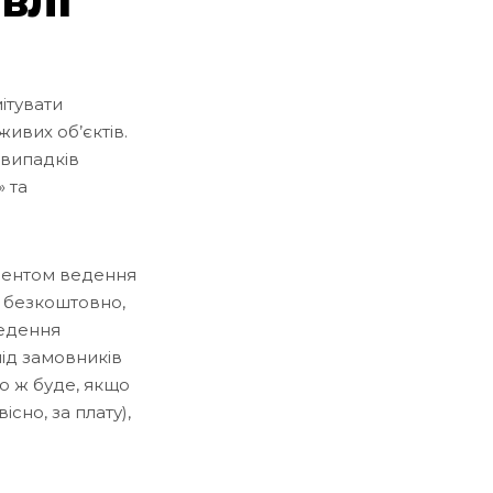
влі
мітувати
живих об’єктів.
випадків
 та
ументом ведення
o безкоштовно,
ведення
під замовників
о ж буде, якщо
сно, за плату),