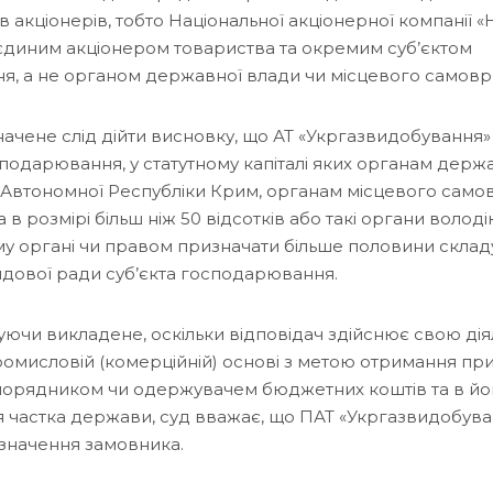
в акціонерів, тобто Національної акціонерної компанії 
є єдиним акціонером товариства та окремим суб’єктом
, а не органом державної влади чи місцевого самовр
начене слід дійти висновку, що АТ «Укргазвидобування»
сподарювання, у статутному капіталі яких органам держ
Автономної Республіки Крим, органам місцевого сам
 в розмірі більш ніж 50 відсотків або такі органи володі
му органі чи правом призначати більше половини скла
ядової ради суб’єкта господарювання.
уючи викладене, оскільки відповідач здійснює свою дія
омисловій (комерційній) основі з метою отримання при
порядником чи одержувачем бюджетних коштів та в йо
тня частка держави, суд вважає, що ПАТ «Укргазвидобува
изначення замовника.