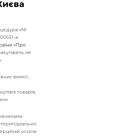
Києва
роцедура «№
00551-a
раїни «Про
акупівель не
.
овних вимог,
купівлі товарів,
ном.
мовниками
територіальної
ерційній основі