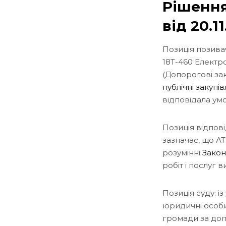
Рішення
від 20.1
Позиція позива
18Т-460 Електр
(Допорогові за
публічні закупів
відповідала ум
Позиція відпов
зазначає, що А
розумінні
Закон
робіт і послуг
Позиція суду: 
юридичні особи
громади за доп