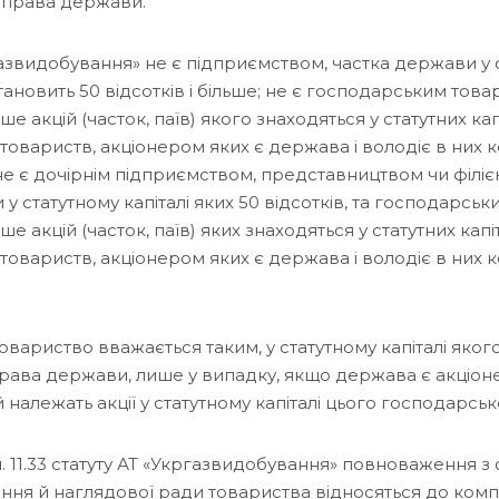
 права держави.
азвидобування» не є підприємством, частка держави у 
становить 50 відсотків і більше; не є господарським това
ьше акцій (часток, паїв) якого знаходяться у статутних ка
товариств, акціонером яких є держава і володіє в них
 не є дочірнім підприємством, представництвом чи філі
у статутному капіталі яких 50 відсотків, та господарськ
ьше акцій (часток, паїв) яких знаходяться у статутних кап
товариств, акціонером яких є держава і володіє в них
вариство вважається таким, у статутному капіталі якого
рава держави, лише у випадку, якщо держава є акціон
й належать акції у статутному капіталі цього господарсь
п. 11.33 статуту АТ «Укргазвидобування» повноваження з
іння й наглядової ради товариства відносяться до комп