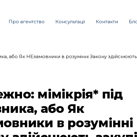
Про агентство
Консультації
Контакти
Бл
жно: мімікрія* під
ника, або Як
овники в розумінні