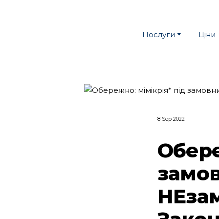
Послуги
Ціни
8 Sep 2022
Обере
замов
НЕзам