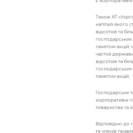
є корпоративні
Також АТ «Укрг
капіталі якого 
відсотків та біл
господарських 
пакетом акцій;
частка держави 
відсотків та біл
господарських 
пакетом акцій.
Господарське то
корпоративні п
товариства та ї
Відповідно до 
та членів правл