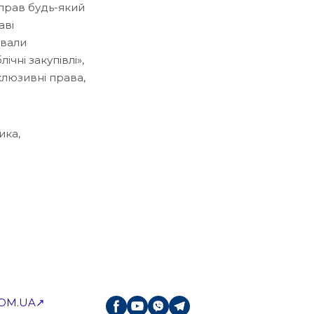
прав будь-який
аві
ували
чні закупівлі»,
склюзивні права,
ика,
OM.UA↗