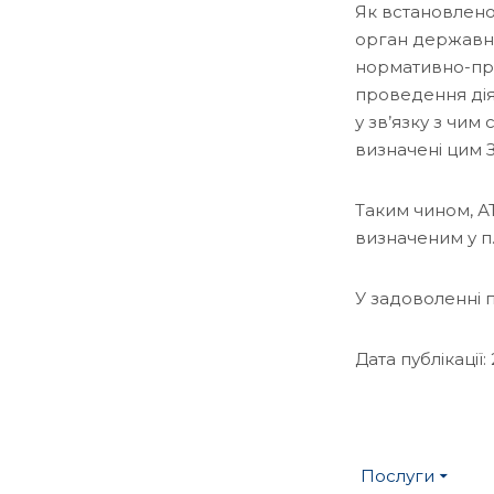
Як встановлено
орган державно
нормативно-прав
проведення діял
у зв’язку з чим
визначені цим 
Таким чином, А
визначеним у п. 
У задоволенні 
Дата публікації: 
Послуги