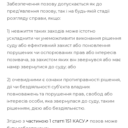
Забезпечення позову допускається як до
пред’явлення позову, так і на будь-якій стадії
розгляду справи, якщо:
1) невжиття таких заходів може істотно
ускладнити чи унеможливити виконання рішення
суду або ефективний захист або поновлення
порушених чи оспорюваних прав або інтересів
позивача, за захистом яких він звернувся або має
намір звернутися до суду; або
2) очевидними є ознаки протиправності рішення,
дії чи бездіяльності суб’єкта владних
повноважень та порушення прав, свобод або
інтересів особи, яка звернулася до суду, таким
рішенням, дією або бездіяльністю.
Згідно з
частиною 1 статті 151 КАСУ↗
позов може