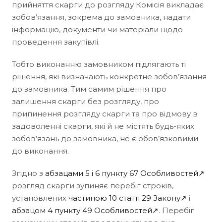
прийняття скарги до розгляду Комісія викладає
зобов’язання, зокрема до замовника, надати
інформацію, документи чи матеріали щодо
проведення закупівлі.
Тобто виконанню замовником підлягають ті
рішення, які визначають конкретне зобов’язання
до замовника. Тим самим рішення про
залишення скарги без розгляду, про
припинення розгляду скарги та про відмову в
задоволенні скарги, які й не містять будь-яких
зобов’язань до замовника, не є обов’язковими
до виконання.
Згідно з
абзацами 5 і 6 пункту 67 Особливостей↗
розгляд скарги зупиняє перебіг строків,
установлених
частиною 10 статті 29 Закону↗
і
абзацом 4 пункту 49 Особливостей↗
. Перебіг