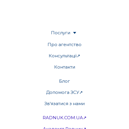
Послуги
Про агентство
Консультації↗
Контакти
Блог
Допомога ЗСУ↗
Зв'язатися з нами
RADNUK.COM.UA↗
Академія Радник↗