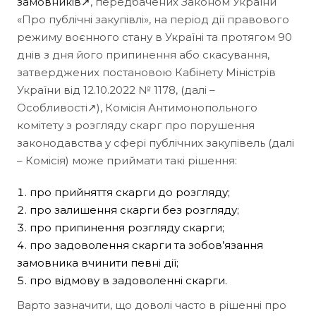
замовників↗
, передбачених Законом України
«Про публічні закупівлі», на період дії правового
режиму воєнного стану в Україні та протягом 90
днів з дня його припинення або скасування,
затверджених постановою Кабінету Міністрів
України від 12.10.2022 № 1178, (далі –
Особливості↗), Комісія Антимонопольного
комітету з розгляду скарг про порушення
законодавства у сфері публічних закупівель (далі
– Комісія) може приймати такі рішення:
про прийняття скарги до розгляду;
про залишення скарги без розгляду;
про припинення розгляду скарги;
про задоволення скарги та зобов’язання
замовника вчинити певні дії;
про відмову в задоволенні скарги.
Варто зазначити, що доволі часто в рішенні про