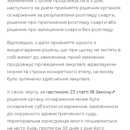
зазначених строків продовжується з дня,
наступного за днем прийняття рішення органом
оскарження за результатами розгляду скарги,
рішення про припинення розгляду скарги або
рішення про залишення скарги без розгляду.
Відповідно, з дати прийняття одного з
вищезгаданих рішень, що при цьому не містять в
собі вимог до замовника, такий замовник
продовжує проведення закупівлі, враховуючи
норми та строки конкретного етапу, на якому
було зупинено здійснення закупівлі.
У свою чергу, за
частиною 23 статті 18 Закону↗
рішення органу оскарження може бути
оскаржене суб’єктом оскарження, замовником
до окружного адміністративного суду,
територіальна юрисдикція якого поширюється
на місто Київ, протягом 30 днів з дня його