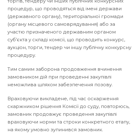
торгів, тендеру чи інших публічних конкурсних
процедур, що проводяться від імені держави
(державного органу), територіальної громади
(органу місцевого самоврядування) або за
участю призначеного державним органом
суб’єкта у складі комісії, що проводить конкурс,
аукціон, торги, тендер чи іншу публічну конкурсну
процедуру.
Тим самим заборона продовження вчинення
замовником дій при проведенні закупівлі
неможлива шляхом забезпечення позову.
Враховуючи викладене, під час оскарження
скаржником рішення Комісії до суду, повторюсь,
замовник продовжує проведення закупівлі
враховуючи норми та строки конкретного етапу,
на якому умовно зупинився замовник.