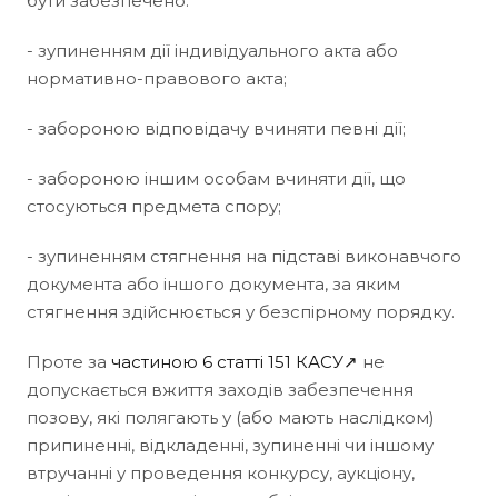
бути забезпечено:
- зупиненням дії індивідуального акта або
нормативно-правового акта;
- забороною відповідачу вчиняти певні дії;
- забороною іншим особам вчиняти дії, що
стосуються предмета спору;
- зупиненням стягнення на підставі виконавчого
документа або іншого документа, за яким
стягнення здійснюється у безспірному порядку.
Проте за
частиною 6 статті 151 КАСУ↗
не
допускається вжиття заходів забезпечення
позову, які полягають у (або мають наслідком)
припиненні, відкладенні, зупиненні чи іншому
втручанні у проведення конкурсу, аукціону,