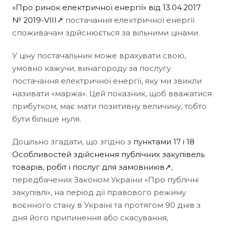
«Про ринок електричної енергії» від 13.04.2017
№ 2019-VIII↗
постачання електричної енергії
споживачам здійснюється за вільними цінами.
У ціну постачальник може врахувати свою,
умовно кажучи, винагороду за послугу
постачання електричної енергії, яку ми звикли
називати «маржа». Цей показник, щоб вважатися
прибутком, має мати позитивну величину, тобто
бути більше нуля.
Доцільно згадати, що згідно з
пунктами 17 і 18
Особливостей здійснення публічних закупівель
товарів, робіт і послуг для замовників↗
,
передбачених Законом України «Про публічні
закупівлі», на період дії правового режиму
воєнного стану в Україні та протягом 90 днів з
дня його припинення або скасування,