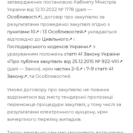
затверджених постановою Кабінету Міністрів
України від 12.10.2022 № 1178 (далі —
Особливості↗
), договір про закупівлю за
результатами проведеної закупівлі згідно з
пунктами 10↗
і
13 Особливостей↗
укладається
відповідно до
Цивільного↗
і
Господарського кодексів України↗
з
урахуванням положень
статті 41 Закону України
«Про публічні закупівлі» від 25.12.2015 № 922-VIII↗
(далі — Закон), крім
частин 2–5↗
і
7–9 статті 41
Закону↗
, та Особливостей.
Умови договору про закупівлю не повинні
відрізнятися від змісту тендерної пропозиції
переможця процедури закупівлі, у тому числі за
результатами електронного аукціону, крім
вичерпного переліку випадків.
Також замовник сам має можливість встановити