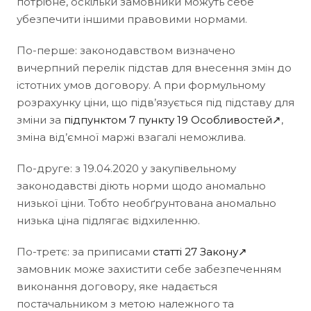
потрібне, оскільки замовники можуть себе
убезпечити іншими правовими нормами.
По-перше: законодавством визначено
вичерпний перелік підстав для внесення змін до
істотних умов договору. А при формульному
розрахунку ціни, що підв’язується під підставу для
зміни за
підпунктом 7 пункту 19 Особливостей↗
,
зміна від’ємної маржі взагалі неможлива.
По-друге: з 19.04.2020 у закупівельному
законодавстві діють норми щодо аномально
низької ціни. Тобто необґрунтована аномально
низька ціна підлягає відхиленню.
По-третє: за приписами
статті 27 Закону↗
замовник може захистити себе забезпеченням
виконання договору, яке надається
постачальником з метою належного та