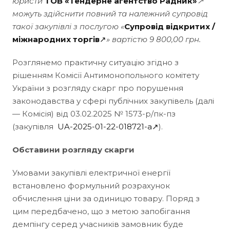
юристи
ТОВ «Тендерне агентство Радник»
↗
можуть здійснити повний та належний супровід
такої закупівлі з послугою «
Супровід відкритих /
міжнародних торгів
↗
» вартістю 9 800,00 грн.
Розглянемо практичну ситуацію згідно з
рішенням Комісії Антимонопольного комітету
України з розгляду скарг про порушення
законодавства у сфері публічних закупівель (далі
— Комісія) від 03.02.2025 № 1573-р/пк-пз
(закупівля
UA-2025-01-22-018721-a↗
).
Обставини розгляду скарги
Умовами закупівлі електричної енергії
встановлено формульний розрахунок
обчислення ціни за одиницю товару. Поряд з
цим передбачено, що з метою запобігання
демпінгу серед учасників замовник буде