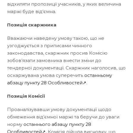
відхиляти пропозиції учасників, у яких величина
маржі буде від’ємна.
Позиція скаржника
Вважаючи наведену умову такою, що не
узгоджується з приписами чинного
законодавства, скаржник просив Комісію
зобов’язати замовника внести зміни до
тендерної документації. Скаржник наголосив, що
оскаржувана умова суперечить
останньому
абзацу пункту 28 Особливостей↗
.
Позиція Комісії
Проаналізувавши умову документації щодо
обмеження від’ємної маржі та беручи до уваги
норму
останнього абзацу пункту 28
Особливостей↗
, Комісія дійшла висновку, що