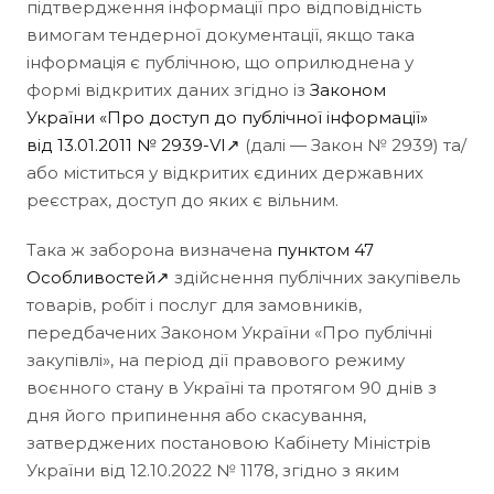
підтвердження інформації про відповідність
вимогам тендерної документації, якщо така
інформація є публічною, що оприлюднена у
формі відкритих даних згідно із
Законом
України «Про доступ до публічної інформації»
від 13.01.2011 № 2939-VI↗
(далі — Закон № 2939) та/
або міститься у відкритих єдиних державних
реєстрах, доступ до яких є вільним.
Така ж заборона визначена
пунктом 47
Особливостей↗
здійснення публічних закупівель
товарів, робіт і послуг для замовників,
передбачених Законом України «Про публічні
закупівлі», на період дії правового режиму
воєнного стану в Україні та протягом 90 днів з
дня його припинення або скасування,
затверджених постановою Кабінету Міністрів
України від 12.10.2022 № 1178, згідно з яким