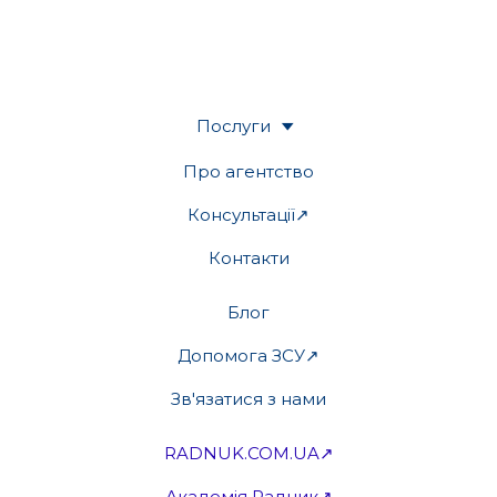
Послуги
Про агентство
Консультації↗
Контакти
Блог
Допомога ЗСУ↗
Зв'язатися з нами
RADNUK.COM.UA↗
Академія Радник↗