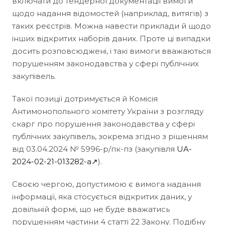
включати до тендерної документації вимоги
щодо надання відомостей (наприклад, витягів) з
таких реєстрів. Можна навести приклади й щодо
інших відкритих наборів даних. Проте ці випадки
досить розповсюджені, і такі вимоги вважаються
порушенням законодавства у сфері публічних
закупівель.
Такої позиції дотримується й Комісія
Антимонопольного комітету України з розгляду
скарг про порушення законодавства у сфері
публічних закупівель, зокрема згідно з рішенням
від 03.04.2024 № 5996-р/пк-пз (закупівля
UA-
2024-02-21-013282-a↗
).
Своєю чергою, допустимою є вимога надання
інформації, яка стосується відкритих даних, у
довільній формі, що не буде вважатись
порушенням частини 4 статті 22 Закону. Подібну