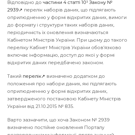
Відповідно до
частини 4 статті 10¹ Закону №
2939↗
перелік наборів даних, що підлягають
оприлюдненню у формі відкритих даних, вимоги
до формату і структури таких наборів даних,
періодичність їх оновлення визначаються
Кабінетом Міністрів України. При цьому до такого
переліку Кабінет Міністрів України обов’язково
включає інформацію, доступ до якої у формі
відкритих даних передбачено законом.
Такий
перелік↗
визначено додатком до
положення про набори даних, які підлягають
оприлюдненню у формі відкритих даних,
затвердженого постановою Кабінету Міністрів
України від 21.10.2015 № 835.
Варто зазначити, що хоча Законом № 2939
визначено постійне оновлення Порталу
розпорядниками інформації, проте значний