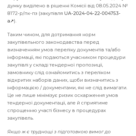
думку виділено в рішенні Комісії від 08.05.2024 №
8172-р/пк-пз (закупівля
UA-2024-04-22-004753-
a↗
).
Таким чином, для дотримання норм
закупівельного законодавства перед
визначенням умов переліку документів та/або
інформації, які подаються учасником процедури
закупівлі у складі тендерної пропозиції,
замовнику слід ознайомитись з переліком
відкритих наборів даних, щоби визначитись з
інформацією / документами, які не слід вимагати.
Це не лише мінімізує ризик оскарження умов
тендерної документації, але й сприятиме
спрощенню участі бізнесу в процедурах
закупівель.
Якщо ж є труднощі з підготовкою вимог до