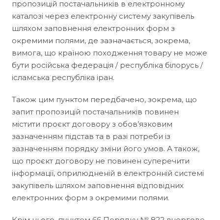
пропозицій постачальників в електронному
каталозі через електронну систему закупівель
шляхом заповнення електронних форм з
окремими полями, де зазначається, зокрема,
вимога, що країною походження товару не може
бути російська федерація / республіка білорусь /
ісламська республіка іран.
Також цим пунктом передбачено, зокрема, що
запит пропозицій постачальників повинен
містити проєкт договору з обов’язковим
зазначенням підстав та в разі потреби із
зазначенням порядку зміни його умов. А також,
що проєкт договору не повинен суперечити
інформації, оприлюдненій в електронній системі
закупівель шляхом заповнення відповідних
електронних форм з окремими полями.
Крім цього, пунктом 66 Порядку № 822 вчергове