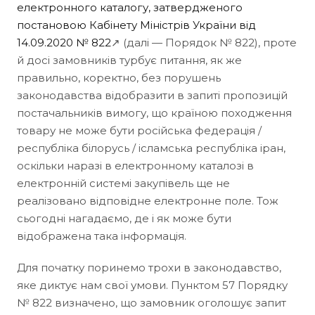
електронного каталогу, затвердженого
постановою Кабінету Міністрів України від
14.09.2020 № 822
↗ (далі — Порядок № 822), проте
й досі замовників турбує питання, як же
правильно, коректно, без порушень
законодавства відобразити в запиті пропозицій
постачальників вимогу, що країною походження
товару не може бути російська федерація /
республіка білорусь / ісламська республіка іран,
оскільки наразі в електронному каталозі в
електронній системі закупівель ще не
реалізовано відповідне електронне поле. Тож
сьогодні нагадаємо, де і як може бути
відображена така інформація.
Для початку поринемо трохи в законодавство,
яке диктує нам свої умови. Пунктом 57 Порядку
№ 822 визначено, що замовник оголошує запит