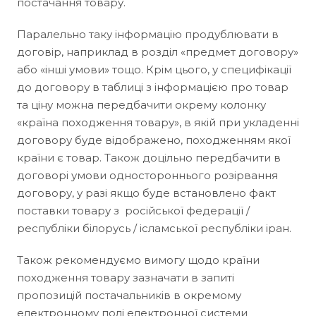
постачання товару.
Паралельно таку інформацію продублювати в
договір, наприклад в розділ «предмет договору»
або «інші умови» тощо. Крім цього, у специфікації
до договору в таблиці з інформацією про товар
та ціну можна передбачити окрему колонку
«країна походження товару», в якій при укладенні
договору буде відображено, походженням якої
країни є товар. Також доцільно передбачити в
договорі умови одностороннього розірвання
договору, у разі якщо буде встановлено факт
поставки товару з російської федерації /
республіки білорусь / ісламської республіки іран.
Також рекомендуємо вимогу щодо країни
походження товару зазначати в запиті
пропозицій постачальників в окремому
електронному полі електронної системи