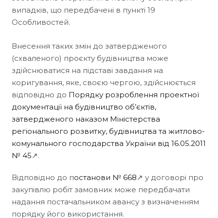
випадків, що передбачені в пункті 19
Особливостей.
Внесення таких змін до затвердженого
(схваленого) проєкту будівництва може
здійснюватися на підставі завдання на
коригування, яке, своєю чергою, здійснюється
відповідно до
Порядку розроблення проектної
документації на будівництво об’єктів,
затвердженого наказом Міністерства
регіонального розвитку, будівництва та житлово-
комунального господарства України від 16.05.2011
№ 45
↗.
Відповідно до п
останови № 668
↗ у договорі про
закупівлю робіт замовник може передбачати
надання постачальником авансу з визначенням
порядку його використання.