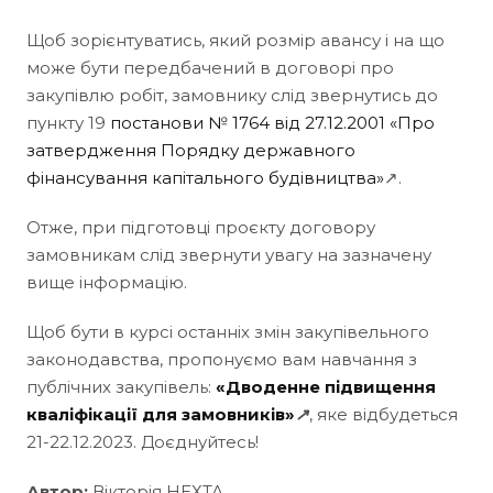
Щоб зорієнтуватись, який розмір авансу і на що
може бути передбачений в договорі про
закупівлю робіт, замовнику слід звернутись до
пункту 19
постанови № 1764 від 27.12.2001 «Про
затвердження Порядку державного
фінансування капітального будівництва»
↗.
Отже, при підготовці проєкту договору
замовникам слід звернути увагу на зазначену
вище інформацію.
Щоб бути в курсі останніх змін закупівельного
законодавства, пропонуємо вам навчання з
публічних закупівель:
«Дводенне підвищення
кваліфікації для замовників»
↗
, яке відбудеться
21-22.12.2023. Доєднуйтесь!
Автор:
Вікторія НЕХТА,