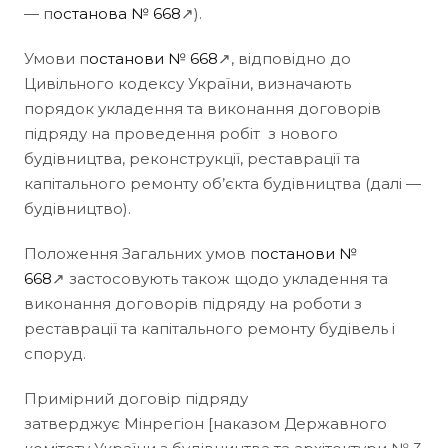
— п
останова № 668
↗).
Умови п
останови № 668
↗, відповідно до
Цивільного кодексу України, визначають
порядок укладення та виконання договорів
підряду на проведення робіт з нового
будівництва, реконструкції, реставрації та
капітального ремонту об’єкта будівництва (далі —
будівництво).
Положення Загальних умов п
останови №
668
↗ застосовують також щодо укладення та
виконання договорів підряду на роботи з
реставрації та капітального ремонту будівель і
споруд.
Примірний договір підряду
затверджує Мінрегіон [наказом Державного