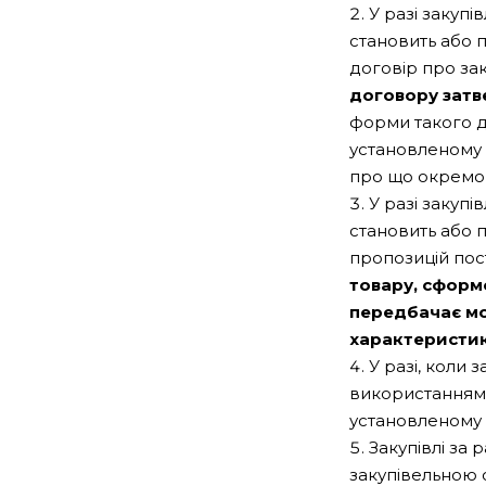
У разі закупі
становить або 
договір про за
договору затв
форми такого д
установленому
про що окремо 
У разі закупі
становить або 
пропозицій пос
товару, сформ
передбачає мо
характеристики
У разі, коли 
використанням 
установленому
Закупівлі за
закупівельною 