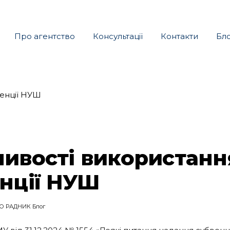
Про агентство
Консультації
Контакти
Бл
ивості використанн
нції НУШ
О РАДНИК Блог