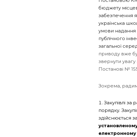
Постановою КМУ
бюджету місцев
забезпечення як
українська школ
умови надання 
публічного інве
загальної сере
приводу вже бу
звернути увагу 
Постанові № 15
Зокрема, радим
Закупівлі за
порядку. Закупі
здійснюється 
установленому
електронному к