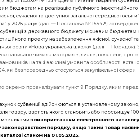
 від 31.12.2024 № 1554 «Деякі питання надання субвенц
им бюджетам на реалізацію публічного інвестиційного
існої, сучасної та доступної загальної середньої освіти
а” у 2025 році»
(далі — Постанова № 1554↗) затвердже
субвенції з державного бюджету місцевим бюджетам н
стиційного проекту на забезпечення якісної, сучасної та
дньої освіти «Нова українська школа
» (далі — Порядок). 
ло написано чимало матеріалів, листів, пояснень, прот
замовників на такі важливі умови та особливості, встан
54, які безпосередньо стосуються закупівельної сфери.
о окремо проаналізувати пункт 9 Порядку, яким перед
 рахунок субвенції здійснюються в установленому закон
вля товару, вартість якого становить або перевищує 100 
замовниками
з використанням електронного каталогу
 законодавством порядку, якщо такий товар наявни
аталозі станом на 01.05.2025.