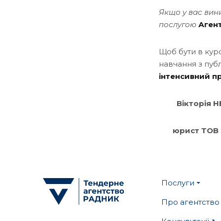
Якщо у вас вин
послугою
Аген
Щоб бути в кур
навчання з публ
інтенсивний п
Вікторія 
юрист ТОВ 
Послуги
Про агентство