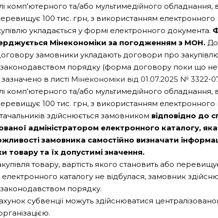
влі комп’ютерного та/або мультимедійного обладнання, в
перевищує 100 тис. грн, з використанням електронного 
купівлю укладається у формі електронного документа.
Ф
ерджується Мінекономіки за погодженням з МОН.
До
оговору замовники укладають договори про закупівл
 законодавством порядку (форма договору поки що не
зазначено в листі
Мінекономіки від 01.07.2025 № 3322-0
влі комп’ютерного та/або мультимедійного обладнання, в
перевищує 100 тис. грн, з використанням електронного 
тачальників здійснюється замовником
відповідно до с
ованої адміністратором електронного каталогу, яка
жливості замовника самостійно визначати інформа
 товару та їх допустимі значення.
закупівля товару, вартість якого становить або перевищує 
електронного каталогу не відбулася, замовник здійсню
 законодавством порядку.
 рахунок субвенції можуть здійснюватися централізован
організацією.