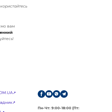
скористайтесь
ємо вам
денний
нуйтесь!
OM.UA↗
Радник↗
Пн-Чт: 9:00-18:00 (Пт: