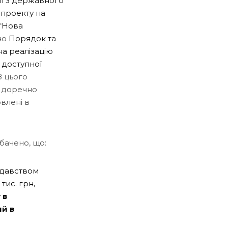
ії з державного
 проекту на
 “Нова
но
Порядок та
а реалізацію
 доступної
З цього
е доречно
овлені в
бачено, що:
одавством
тис. грн,
 в
й в