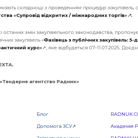
икають складнощі з проведенням процедур закупівель, 
тства
«
Супровід відкритих / міжнародних торгів
»↗.
сі останніх змін закупівельного законодавства, пропону
ічних закупівель «
Фахівець з публічних закупівель: 5-
рактичний курс
»
↗, яке відбудеться 07–11.07.2025. Доєд
НЕХТА,
«Тендерне агентство Радник»
Блог
RADNUK.C
Допомога ЗСУ↗
Академія 