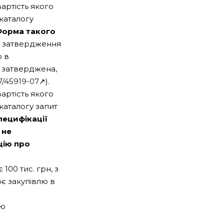
артість якого
каталогу
орма такого
 затвердження
ю в
 затверджена,
7/45919-07
↗).
артість якого
каталогу запит
пецифікації
 не
цію про
100 тис. грн, з
є закупівлю в
ою