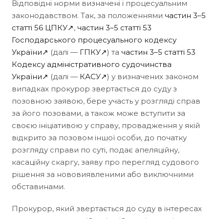
Відповідні норми визначені і процесуальним
законодавством. Так, за положеннями
частин 3–5
статті 56 ЦПКУ↗
,
частин 3–5 статті 53
Господарського процесуального кодексу
України↗
(далі —
ГПКУ↗
) та
частин 3–5 статті 53
Кодексу адміністративного судочинства
України↗
(далі —
КАСУ↗
) у визначених законом
випадках прокурор звертається до суду з
позовною заявою, бере участь у розгляді справ
за його позовами, а також може вступити за
своєю ініціативою у справу, провадження у якій
відкрито за позовом іншої особи, до початку
розгляду справи по суті, подає апеляційну,
касаційну скаргу, заяву про перегляд судового
рішення за нововиявленими або виключними
обставинами.
Прокурор, який звертається до суду в інтересах