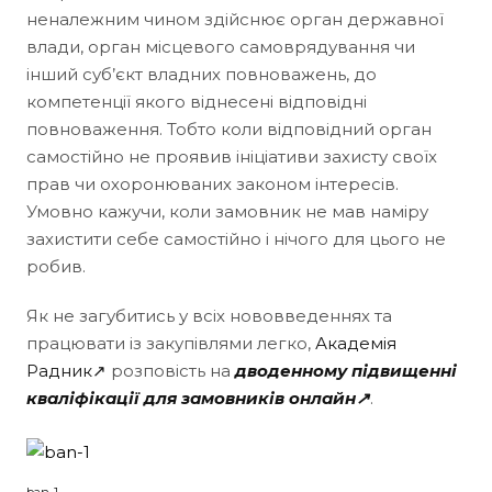
неналежним чином здійснює орган державної
влади, орган місцевого самоврядування чи
інший суб’єкт владних повноважень, до
компетенції якого віднесені відповідні
повноваження. Тобто коли відповідний орган
самостійно не проявив ініціативи захисту своїх
прав чи охоронюваних законом інтересів.
Умовно кажучи, коли замовник не мав наміру
захистити себе самостійно і нічого для цього не
робив.
Як не загубитись у всіх нововведеннях та
працювати із закупівлями легко,
Академія
Радник↗
розповість на
дводенному підвищенні
кваліфікації для замовників онлайн↗
.
ban-1