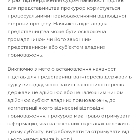
У разі підтвердження судом наявності підстав
для представництва прокурор користується
процесуальними повноваженнями відповідної
сторони процесу. Наявність підстав для
представництва може бути оскаржена
громадянином чи його законним
представником або суб’єктом владних
повноважень.
Виключно з метою встановлення наявності
підстав для представництва інтересів держави в
суді у випадку, якщо захист законних інтересів
держави не здійснює або неналежним чином
здійснює суб’єкт владних повноважень, до
компетенції якого віднесені відповідні
повноваження, прокурор має право отримувати
інформацію, яка на законних підставах належить
цьому суб’єкту, витребовувати та отримувати від
нього матеріали та їх копії.