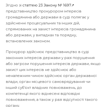
Згідно зі
статтею 23 Закону № 1697↗
представництво прокурором інтересів
громадянина або держави в суді полягає у
здійсненні процесуальних та інших дій,
спрямованих на захист інтересів громадянина
або держави, у випадках та порядку,
встановлених законом.
Прокурор здійснює представництво в суді
законних інтересів держави у разі порушення
або загрози порушення інтересів держави, якщо
захист цих інтересів не здійснює або
неналежним чином здійснює орган державної
влади, орган місцевого самоврядування чи
інший суб’єкт владних повноважень, до
компетенції якого віднесені відповідні
повноваження, а також у разі відсутності такого
органу.