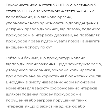
Також
частиною 4 статті 57 ЦПКУ↗
,
частиною 5
статті 55 ГПКУ↗
та
частиною 4 статті 54 КАСУ↗
передбачено, що відмова органу,
уповноваженого здійснювати відповідні функції
у спірних правовідносинах, від позову, поданого
прокурором в інтересах держави, не позбавляє
прокурора права підтримувати позов і вимагати
вирішення спору по суті.
Тобто ми бачимо, що прокуратурі надано
відповідні повноваження щодо захисту інтересів,
у тому числі замовника, зокрема коли йдеться
про ефективне використання бюджетних коштів.
Виходячи зі змісту наведених норм ключовим
моментом для захисту охоронюваних інтересів
шляхом подання позову прокурором є
порушення або загроза порушення таких
інтересів, якщо їх захист не здійснює або