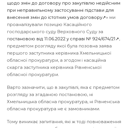
щодо змін до договору про закупівлю недійсним
при неправильному застосуванні підстави для
внесення змін до істотних умов договору↗
» ми
проаналізували позицію Касаційного
господарського суду Верховного Суду за
п
остановою від 11.06.2022 у справі № 924/674/21↗
,
предметом розгляду якої була позовна заява
першого заступника керівника Хмельницької
обласної прокуратури, а згодом і касаційна
скарга заступника керівника Рівненської
обласної прокуратури.
Варто зазначити, що в закупівлі, яка є предметом
розгляду за згаданою постановою, ні
Хмельницька обласна прокуратура, ні Рівненська
обласна прокуратура не є замовниками.
Тому виникає запитання, які ж тоді повноваження