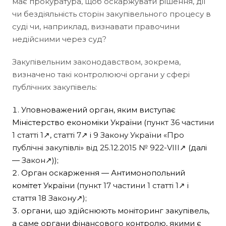
має прокуратура, щоб оскаржувати рішення, дії
чи бездіяльність сторін закупівельного процесу в
суді чи, наприклад, визнавати правочини
недійсними через суд?
Закупівельним законодавством, зокрема,
визначено такі контролюючі органи у сфері
публічних закупівель:
Уповноважений орган, яким виступає
Міністерство економіки України (
пункт 36 частини
1 статті 1↗
,
статті 7↗
і
9 Закону України «Про
публічні закупівлі» від 25.12.2015 № 922-VIII↗
(далі
—
Закон↗
));
Орган оскарження — Антимонопольний
комітет України (
пункт 17 частини 1 статті 1↗
і
стаття 18 Закону↗
);
органи, що здійснюють моніторинг закупівель,
а саме органи фінансового контролю, якими є