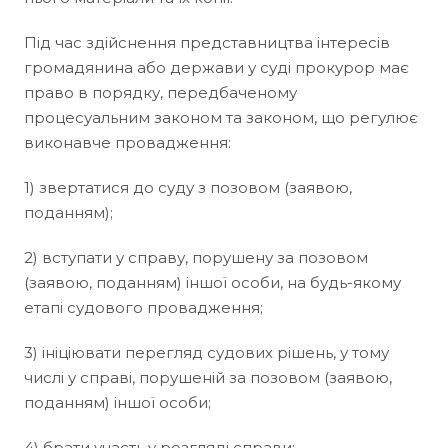
Під час здійснення представництва інтересів
громадянина або держави у суді прокурор має
право в порядку, передбаченому
процесуальним законом та законом, що регулює
виконавче провадження:
1) звертатися до суду з позовом (заявою,
поданням);
2) вступати у справу, порушену за позовом
(заявою, поданням) іншої особи, на будь-якому
етапі судового провадження;
3) ініціювати перегляд судових рішень, у тому
числі у справі, порушеній за позовом (заявою,
поданням) іншої особи;
4) брати участь у розгляді справи;