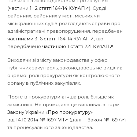
пов’язані з законодавством про закупівлі
(
частини 1 і 2 статті 164-14 КУпАП↗
). Судді
районних, районних у місті, міських чи
міськрайонних судів розглядають справи про
адміністративні правопорушення, передбачені
частинами 3–6 статті 164-14 КУпАП↗
, що
передбачено
частиною 1 статті 221 КУпАП↗
.
Виходячи зі змісту законодавства у сфері
публічних закупівель, законодавець не виділив
окремої ролі прокуратури як контролюючого
органу в публічних закупівлях.
Проте в прокуратури є інша роль більше як
захисника. Не прямо, але це випливає з норм
Закону України «Про прокуратуру»
від 14.10.2014 № 1697-VII↗
(далі —
Закон № 1697↗
)
та процесуального законодавства.