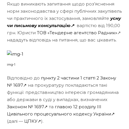
Якщо виникають запитання щодо роз’яснення
норм законодавства у сфері публічних закупівель
чи практичного їх застосування, замовляйте
усну
чи письмову консультацію↗
вартістю від 190,00
грн. Юристи
ТОВ «Тендерне агентство Радник»
↗
нададуть відповідь на питання, що вас цікавить.
img-1
Відповідно до
пункту 2 частини 1 статті 2 Закону
№ 1697↗
на прокуратуру покладаються такі
функції: представництво інтересів громадянина
або держави в суді у випадках, визначених
Законом № 1697↗
та
главою 12 розділу III
Цивільного процесуального кодексу України↗
(далі —
ЦПКУ↗
).