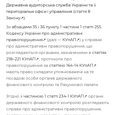
Державна аудиторська служба України та її
територіальні офіси і управління (
стаття 8
Закону↗
).
За
абзацами 35 і 36 пункту 1 частини 1 статті 255
Кодексу України про адміністративні
правопорушення↗
(далі —
КУпАП↗
) у справах
про адміністративні правопорушення, що
розглядаються органами, зазначеними в
статтях
218–221 КУпАП↗
, протоколи про
правопорушення за
статтею 164-14 КУпАП↗
мають право складати уповноважені на те
посадові особи органів державного
фінансового контролю та Рахункової палати.
Згідно з
частиною 1 статті 234-1 КУпАП↗
органи
державного фінансового контролю розглядають
справи про адміністративні правопорушення,