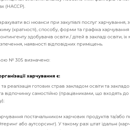
ах (НАССР).
рахувати всі нюанси при закупівлі послуг харчування, 
иму (кратності), способу, форми та графіка харчування
нтингенту здобувачів освіти / дітей в закладі освіти, їх
езпечення, наявності відповідних приміщень.
вою № 305 визначено:
рганізації харчування є:
 та реалізація готових страв закладом освіти та заклад
а відпочинку самостійно (працівниками, що входять до
);
харчування постачальником харчових продуктів та/або п
теринг або аутсорсинг). У такому разі штат їдальні (хар