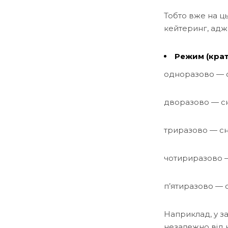
Тобто вже на ць
кейтеринг, адж
Режим (крат
одноразово — с
дворазово — сн
триразово — сні
чотириразово — 
п’ятиразово — с
Наприклад, у за
незалежно від н