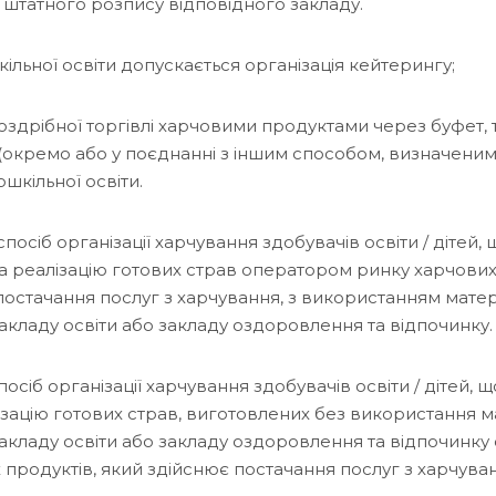
 штатного розпису відповідного закладу.
ільної освіти допускається організація кейтерингу;
роздрібної торгівлі харчовими продуктами через буфет,
(окремо або у поєднанні з іншим способом, визначеним
ошкільної освіти.
посіб організації харчування здобувачів освіти / дітей
а реалізацію готових страв оператором ринку харчових
постачання послуг з харчування, з використанням матер
закладу освіти або закладу оздоровлення та відпочинку.
осіб організації харчування здобувачів освіти / дітей,
лізацію готових страв, виготовлених без використання м
 закладу освіти або закладу оздоровлення та відпочинк
 продуктів, який здійснює постачання послуг з харчуван