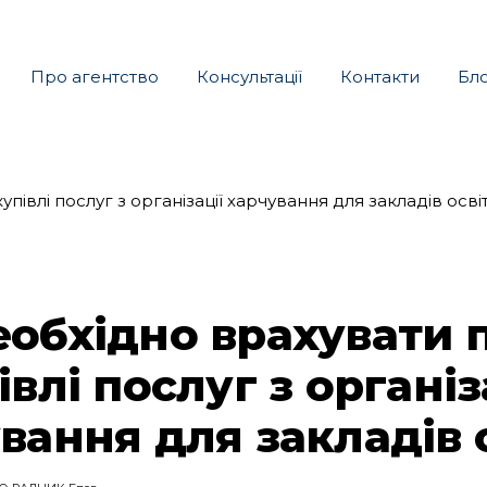
Про агентство
Консультації
Контакти
Бл
обхідно врахувати 
івлі послуг з організ
вання для закладів 