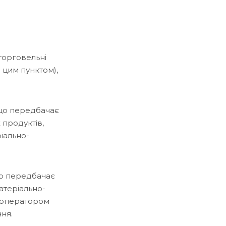
 торговельні
 цим пунктом),
, що передбачає
 продуктів,
іально-
 що передбачає
атеріально-
у оператором
ня.