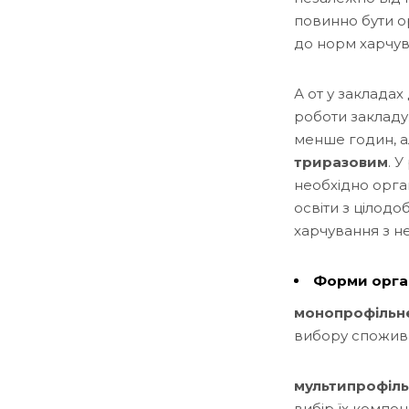
повинно бути 
до норм харчув
А от у закладах
роботи закладу.
менше годин, ал
триразовим
. 
необхідно орга
освіти з цілод
харчування з н
Форми орган
монопрофільн
вибору спожива
мультипрофіль
вибір їх компо