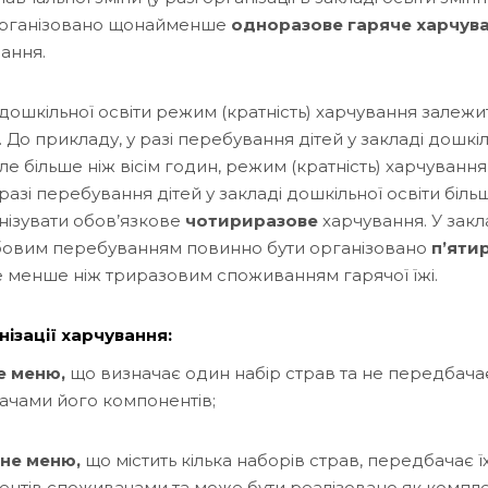
організовано щонайменше
одноразове гаряче харчув
ання.
 дошкільної освіти режим (кратність) харчування залеж
 До прикладу, у разі перебування дітей у закладі дошкіль
е більше ніж вісім годин, режим (кратність) харчуванн
У разі перебування дітей у закладі дошкільної освіти біль
нізувати обов’язкове
чотириразове
харчування. У закл
обовим перебуванням повинно бути організовано
п’яти
е менше ніж триразовим споживанням гарячої їжі.
ізації харчування:
е меню,
що визначає один набір страв та не передбача
чами його компонентів;
не меню,
що містить кілька наборів страв, передбачає ї
нентів споживачами та може бути реалізовано як компл