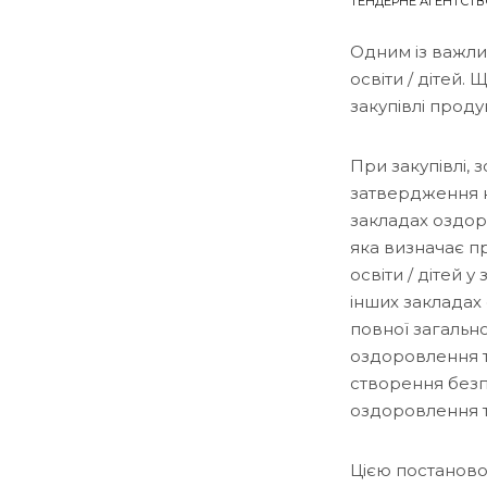
ТЕНДЕРНЕ АГЕНТСТВ
Одним із важли
освіти / дітей
закупівлі проду
При закупівлі,
затвердження н
закладах оздоро
яка визначає п
освіти / дітей 
інших закладах 
повної загально
оздоровлення т
створення безп
оздоровлення т
Цією постанов