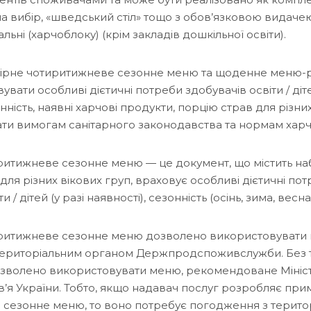
а вибір, «шведський стіл» тощо з обов’язковою видаче
льні (харчоблоку) (крім закладів дошкільної освіти).
имірне чотиритижневе сезонне меню та щоденне меню-
вати особливі дієтичні потреби здобувачів освіти / діте
онність, наявні харчові продукти, порцію страв для різних
ати вимогам санітарного законодавства та нормам харч
итижневе сезонне меню — це документ, що містить набі
й для різних вікових груп, враховує особливі дієтичні по
 / дітей (у разі наявності), сезонність (осінь, зима, весна, 
ритижневе сезонне меню дозволено використовувати 
територіальним органом Держпродспоживслужби. Без 
зволено використовувати меню, рекомендоване Мініс
’я України. Тобто, якщо надавач послуг розробляє при
сезонне меню, то воно потребує погодження з терито