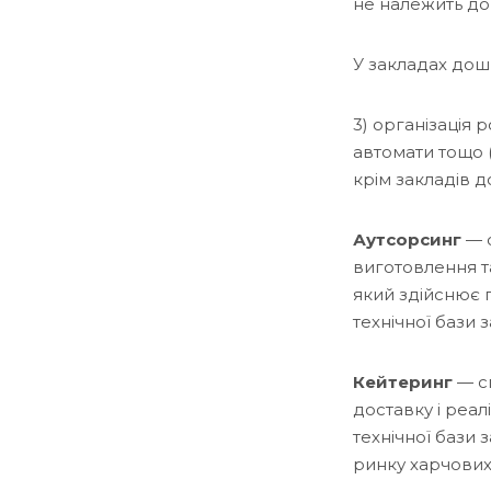
не належить до
У закладах дошк
3) організація 
автомати тощо 
крім закладів д
Аутсорсинг
— с
виготовлення т
який здійснює 
технічної бази 
Кейтеринг
— сп
доставку і реа
технічної бази
ринку харчових