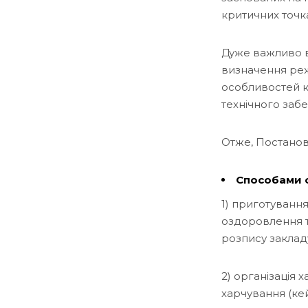
критичних точк
Дуже важливо в
визначення реж
особливостей ко
технічного заб
Отже, Постано
Способами о
1) приготування
оздоровлення т
розпису закладу
2) організація 
харчування (кей