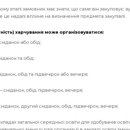
ому етапі замовник має знати, що саме він закуповує: а
е це надалі вплине на визначення предмета закупівлі.
ність) харчування може організовуватися:
ніданок або обід;
іданок та обід;
данок, обід та підвечірок або вечеря;
сніданок, обід, підвечірок, вечеря;
ніданок, другий сніданок, обід, підвечірок, вечеря.
кладах загальної середньої освіти для здобувачів освіти 1
авчальної зміни (у разі організації в закладі освіти змі