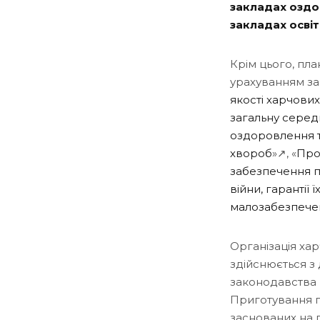
закладах оздо
закладах осві
Крім цього, пла
урахуванням за
якості харчови
загальну серед
оздоровлення т
хвороб
»↗, «
Про
забезпечення п
війни, гарантії 
малозабезпече
Організація ха
здійснюється з
законодавства п
Приготування г
заснованих на 