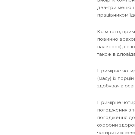
два-три меню н
працівником їда
Крім того, пр
повинно врахову
наявності), сез
також відповід
Примірне чотир
(масу) їх порці
здобувачів освіти
Примірне чоти
погодження з 
погодження до
охорони здоров
чотиритижневе 