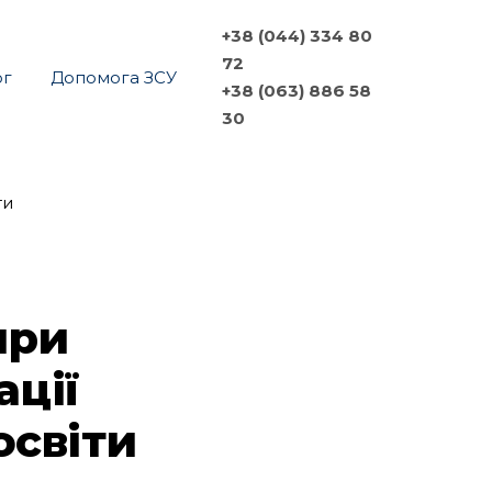
+38 (044) 334 80
72
ог
Допомога ЗСУ
+38 (063) 886 58
30
при
ації
освіти