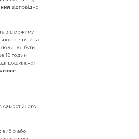
ання
відповідно
ить від режиму
ної освіти 12 та
я повинен бути
ше 12 годин
аді дошкільної
разове
є самостійного
х вибір або
ексне меню,