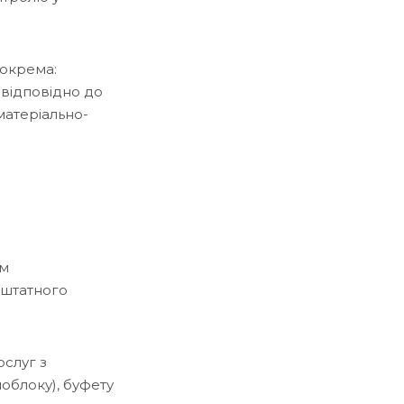
зокрема:
 відповідно до
 матеріально-
ом
 штатного
ослуг з
чоблоку), буфету