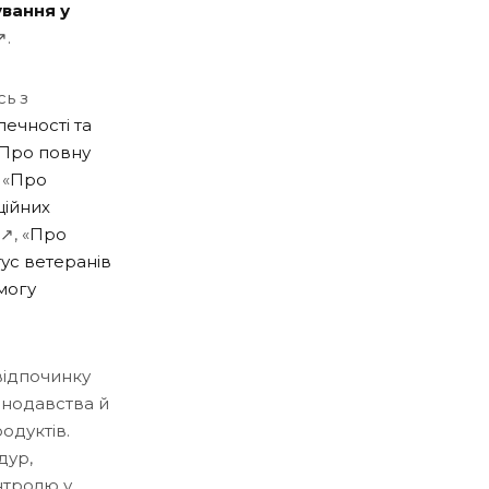
ування у
↗.
сь з
ечності та
Про повну
 «
Про
ційних
↗, «
Про
ус ветеранів
могу
відпочинку
онодавства й
одуктів.
дур,
нтролю у