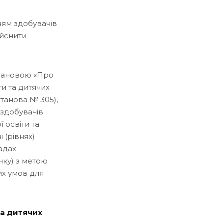
ням здобувачів
ійснити
становою «Про
и та дитячих
станова № 305),
 здобувачів
ї освіти та
 (рівнях)
ладах
нку) з метою
их умов для
та дитячих