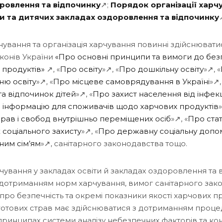
ровлення та відпочинку
↗;
Порядок організації харч
ти та дитячих закладах оздоровлення та відпочинку
нування та організація харчування повинні здійснювати
конів України
«Про основні принципи та вимоги до безп
х продуктів»
↗, «
Про освіту
»↗, «
Про дошкільну освіту
»↗, «
ню освіту
»↗, «
Про місцеве самоврядування в Україні
»↗,
а відпочинок дітей
»↗, «
Про захист населення від інфек
 інформацію для споживачів щодо харчових продуктів
»
рав і свобод внутрішньо переміщених осіб
»↗, «
Про стат
їх соціального захисту
»↗, «
Про державну соціальну допо
ним сім’ям
»↗, санітарного законодавства тощо.
рчування у закладах освіти й закладах оздоровлення та 
 дотриманням норм харчування, вимог санітарного зак
ро безпечність та окремі показники якості харчових пр
отових страв має здійснюватися з дотриманням проце
принципах системи аналізу небезпечних факторів та ко