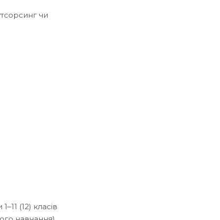
утсорсинг чи
–11 (12) класів
нного навчання)