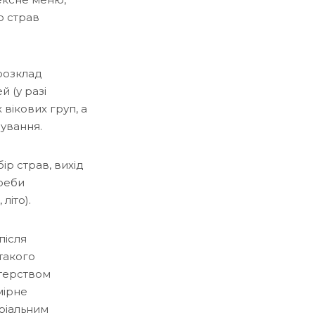
ю страв
розклад
й (у разі
 вікових груп, а
ування.
р страв, вихід
треби
літо).
після
такого
терством
мірне
ріальним