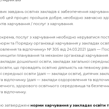
О РАДНИК Блог
вих завдань освітніх закладів є забезпечення харчуван
. Щоб цей процес пройшов добре, необхідно завчасно зд
ктів харчування / послуг з харчування.
 зокрема, послуг з харчування необхідно керуватися по
орм та Порядку організації харчування у закладах освіт
влення та відпочинку» № 305 від 24.03.2021 (далі — По
ринципи планування та механізм організації харчування
у закладах дошкільної освіти, закладах загальної середньо
освіти, що провадять освітню діяльність на певному рівні
ї середньої освіти (далі — заклади освіти), дитячих зак
а відпочинку (далі — заклади оздоровлення та відпочи
ечного, здорового освітнього середовища та безпечн
а відпочинку.
ою затверджені
норми харчування у закладах освіти 