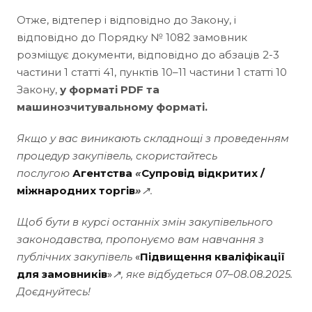
Отже, відтепер і відповідно до Закону, і
відповідно до Порядку № 1082 замовник
розміщує документи, відповідно до абзаців 2-3
частини 1 статті 41, пунктів 10–11 частини 1 статті 10
Закону,
у форматі PDF та
машинозчитувальному форматі.
Якщо у вас виникають складнощі з проведенням
процедур закупівель, скористайтесь
послугою
Агентства
«
Супровід відкритих /
міжнародних торгів
»
↗.
Щоб бути в курсі останніх змін закупівельного
законодавства, пропонуємо вам навчання з
публічних закупівель
«
Підвищення кваліфікації
для замовників
»
↗, яке відбудеться 07–08.08.2025.
Доєднуйтесь!