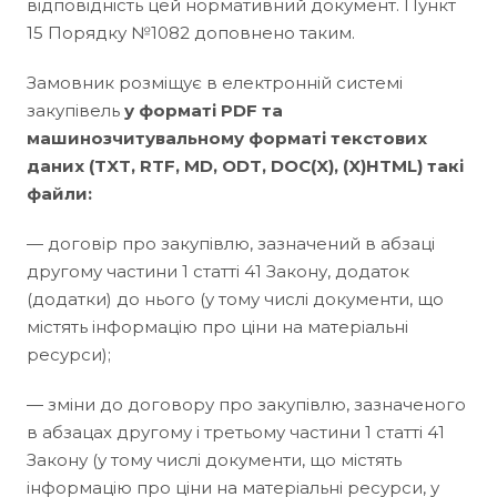
відповідність цей нормативний документ. Пункт
15 Порядку №1082 доповнено таким.
Замовник розміщує в електронній системі
закупівель
у форматі PDF та
машинозчитувальному форматі текстових
даних (TXT, RTF, MD, ODT, DOC(X), (X)HTML) такі
файли:
— договір про закупівлю, зазначений в абзаці
другому частини 1 статті 41 Закону, додаток
(додатки) до нього (у тому числі документи, що
містять інформацію про ціни на матеріальні
ресурси);
— зміни до договору про закупівлю, зазначеного
в абзацах другому і третьому частини 1 статті 41
Закону (у тому числі документи, що містять
інформацію про ціни на матеріальні ресурси, у