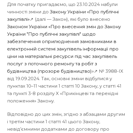
Для початку пригадаємо, що 23.10.2024 набули
чинності зміни до
Закону України «Про публічні
закупівлі»
↗ (далі — Закон), які було внесено
Законом України «Про внесення змін до Закону
України "Про публічні закупівлі" щодо
забезпечення оприлюднення замовниками в
електронній системі закупівель інформації про
ціни на матеріальні ресурси під час закупівель
послуг з поточного ремонту та робіт з
будівництва (прозоре будівництво)
»↗
№ 3988-IX
від 19.09.2024. Так, основні зміни відбулися у
пунктах 10–11 частини 1 статті 10 Закону, у статті 41
та пункті 3-8 розділу X «Прикінцеві та перехідні
положення» Закону.
Відповідно до цих змін, згідно з абзацами другим
і третім частини 1 статті 41 цього Закону,
невід’ємними додатками до договору про