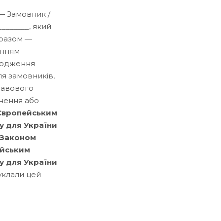
і — Замовник /
________, який
і разом —
анням
вердження
ля замовників,
правового
инення або
 Європейським
у для України
ї Законом
ейським
у для України
 уклали цей