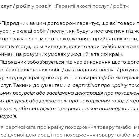
слуг / робіт
у розділі «Гарантії якості послуг / робіт»:
Підрядник за цим договором гарантує, що всі товари т
урси у складі робіт / послуг, які будуть постачатися під 
 про закупівлю, мають походження з прийнятних країн, 
татті 5 Угоди, крім випадків, коли товари та/або матеріа
имані на розумних умовах у жодній із таких країн.
ідрядник зобов’язується під час виконання цього дог
ї / акта виконаних робіт / акта наданих послуг / рахунк
ідтверджує країну походження товарів та/або матеріаль
послуг. Такими документами є:
сертифікат про країну по
ьних ресурсів; або засвідчена декларація про походжен
их ресурсів; або декларація про походження товару та/
есурсів; або сертифікат про регіональне найменування 
есурсів.
ня: сертифіката про країну походження товару та/або м
засвідченої декларації про походження товару та/або м