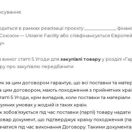
нсування;
диться в рамках реалізації проєкту _____________, фінан
оюзом — Ukraine Facility або співфінансується Європ
y».
 вимог статті 5 Угоди для
закупівлі
товару
у розділі «Гар
ру про закупівлю передбачити:
к за цим договором гарантує, що всі поставки та матер
а цим договором, мають походження з прийнятних країн
татті 5 Угоди, крім випадків, коли поставки та матеріали
умних умовах у жодній із таких країн.
 зобов’язується під час поставки (партії) товару надати
овар документ, що підтверджує країну походження (парт
ачатися під час виконання Договору. Такими документа