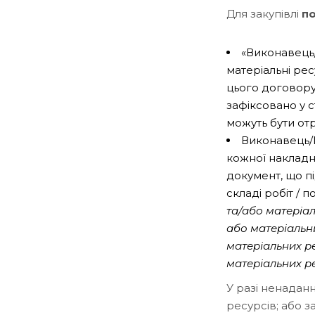
Для закупівлі
по
«Виконавець/
матеріальні рес
цього договору
зафіксовано у с
можуть бути отр
Виконавець/П
кожної накладно
документ, що п
складі робіт / 
та/або матеріал
або матеріальн
матеріальних р
матеріальних р
У разі ненадан
ресурсів; або 