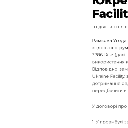
Юкрей
Facili
ТЕНДЕРНЕ АГЕНТСТВ
Рамкова Угода 
згідно з інстру
3786-IX
↗ (далі
використання к
Відповідно, за
Ukraine Facilit
дотримання ряд
передбачити в 
У договорі про 
1. У преамбулі 