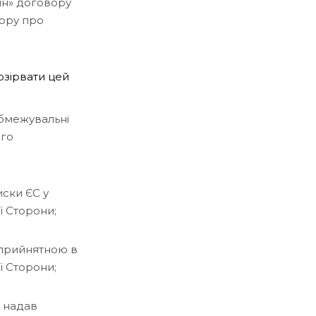
рін» договору
ору про
озірвати цей
обмежувальні
ого
иски ЄС у
ї Сторони;
є прийнятною в
ї Сторони;
 надав