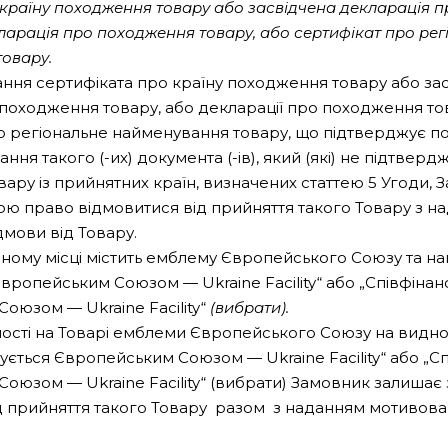
 країну походження товару або засвідчена декларація 
кларація про походження товару, або сертифікат про рег
товару.
ання сертифіката про країну походження товару або за
 походження товару, або декларації про походження то
о регіональне найменування товару, що підтверджує 
ння такого (-их) документа (-ів), який (які) не підтвердж
ару із прийнятних країн, визначених статтею 5 Угоди, 
ою право відмовитися від прийняття такого Товару з н
дмови від Товару.
ному місці містить емблему Європейського Союзу та н
вропейським Союзом — Ukraine Facility“ або „Співфінан
оюзом — Ukraine Facility“
(вибрати).
тності на Товарі емблеми Європейського Союзу на видном
ується Європейським Союзом — Ukraine Facility“ або „С
оюзом — Ukraine Facility“ (вибрати) Замовник залишає
д прийняття такого Товару разом з наданням мотивован