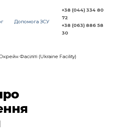
+38 (044) 334 80
72
ог
Допомога ЗСУ
+38 (063) 886 58
30
про
ення
и