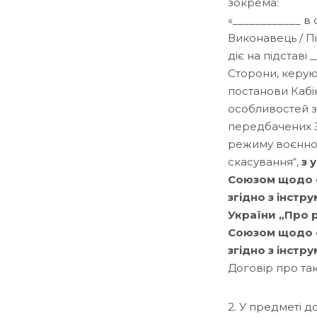
зокрема:
«____________ в 
Виконавець / Під
діє на підставі
Сторони, керуюч
постанови Кабін
особливостей зд
передбачених За
режиму воєнног
скасування“,
з 
Союзом щодо с
згідно з інстр
України „Про 
Союзом щодо с
згідно з інстр
Договір про та
2. У предметі 