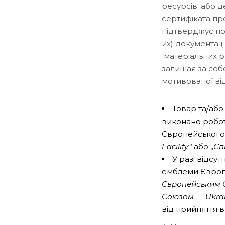
ресурсів; або 
сертифіката пр
підтверджує по
их) документа (
матеріальних р
залишає за соб
мотивованої ві
Товар та/або 
виконано робот
Європейського
Facility“
або „
Сп
У разі відсут
емблеми Європе
Європейським С
Союзом — Ukrain
від прийняття 