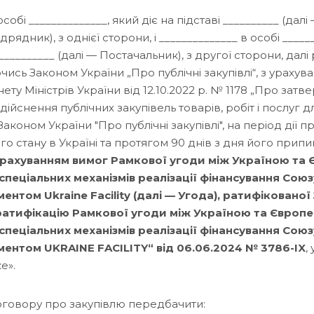
особі ______________, який діє на підставі __________ (дал
рядник), з однієї сторони, і ______________ в особі _____
 ___________ (далі — Постачальник), з другої сторони, дал
ись Законом України „Про публічні закупівлі“, з урахув
ету Міністрів України від 12.10.2022 р. № 1178 „Про зат
ійснення публічних закупівель товарів, робіт і послуг д
коном України "Про публічні закупівлі", на період дії 
о стану в Україні та протягом 90 днів з дня його прип
урахуванням вимог Рамкової угоди між Україною та
пеціальних механізмів реалізації фінансування Союз
ументом Ukraine Facility (далі — Угода), ратифіковано
ратифікацію Рамкової угоди між Україною та Європ
пеціальних механізмів реалізації фінансування Союз
ументом UKRAINE FACILITY“ від 06.06.2024 № 3786-IX
,
ке».
договору про закупівлю передбачити: