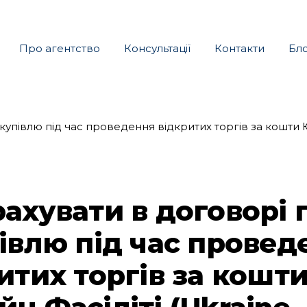
Про агентство
Консультації
Контакти
Бл
ахувати в договорі 
івлю під час провед
итих торгів за кошт