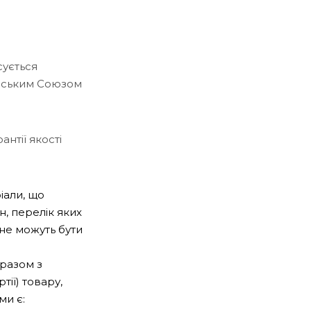
сується
ейським Союзом
антії якості
іали, що
, перелік яких
 не можуть бути
 разом з
ії) товару,
ми є: