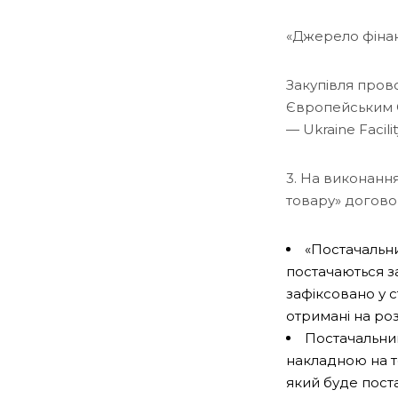
«Джерело фіна
Закупівля прово
Європейським С
— Ukraine Facilit
3. На виконання
товару» догово
«Постачальни
постачаються з
зафіксовано у с
отримані на роз
Постачальник
накладною на т
який буде пост