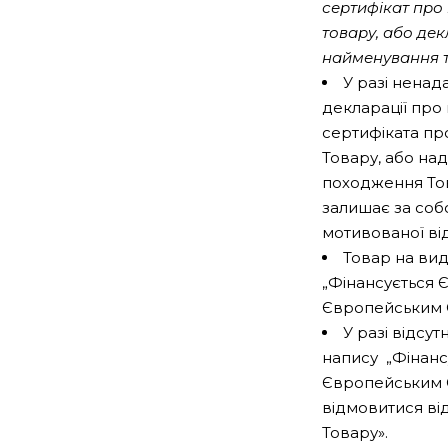
сертифікат про
товару, або де
найменування 
У разі ненад
декларації про
сертифіката пр
Товару, або нада
походження Тов
залишає за соб
мотивованої ві
Товар на вид
„Фінансується Є
Європейським С
У разі відсу
напису „Фінанс
Європейським С
відмовитися ві
Товару».