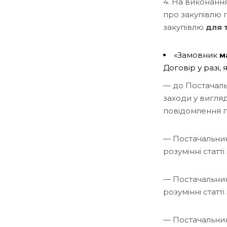
4. На виконання
про закупівлю 
закупівлю
для 
«Замовник
м
Договір у разі, 
— до Постачаль
заходи у вигляд
повідомлення п
— Постачальник
розумінні статт
— Постачальник 
розумінні статт
— Постачальник