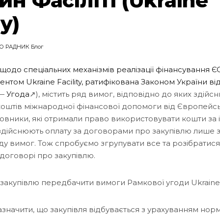
н Фасіліті (Ukraine
ty)
О РАДНИК Блог
щодо спеціальних механізмів реалізації фінансування Є
ментом Ukraine Facility, ратифікована Законом України ві
 —
Угода
↗), містить ряд вимог, відповідно до яких здійс
оштів міжнародної фінансової допомоги від Європейсь
мовники, які отримали право використовувати кошти за
y, здійснюють оплату за договорами про закупівлю лише 
у вимог. Тож спробуємо згрупувати все та розібратися
договорі про закупівлю.
закупівлю передбачити вимоги Рамкової угоди Ukraine F
зазначити, що закупівля відбувається з урахуванням нор