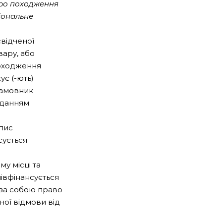
про походження
іональне
свідченої
вару, або
походження
ує (-ють)
Замовник
аданням
апис
сується
у місці та
півфінансується
 за собою право
ої відмови від