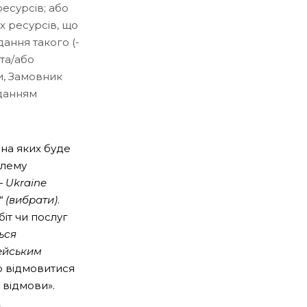
есурсів; або
х ресурсів, що
ання такого (-
 та/або
и, Замовник
аданням
 на яких буде
блему
 Ukraine
 (вибрати)
.
біт чи послуг
ься
ейським
 відмовитися
 відмови».