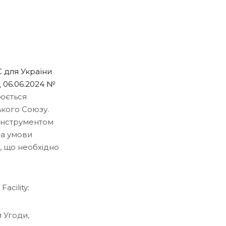
С для України
д 06.06.2024 №
нюється
кого Союзу.
 інструментом
за умови
, що необхідно
acility:
м Угоди,