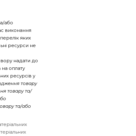
а/або
час виконання
перелік яких
льні ресурси не
овору надати до
а на оплату
них ресурсів у
ходження товару
ня товару та/
або
товару та/або
атеріальних
атеріальних