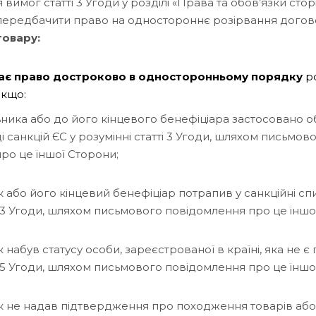
 вимог статті 3 Угоди у розділі «Права та обов’язки сто
передбачити право на одностороннє розірвання догов
товару:
ає право достроково в односторонньому порядку
р
якщо:
ника або до його кінцевого бенефіціара застосовано 
і санкцій ЄС у розумінні статті 3 Угоди, шляхом письмов
ро це іншої Сторони;
 або його кінцевий бенефіціар потрапив у санкційні сп
і 3 Угоди, шляхом письмового повідомлення про це іншо
набув статусу особи, зареєстрованої в країні, яка не 
і 5 Угоди, шляхом письмового повідомлення про це іншо
 не надав підтвердження про походження товарів або