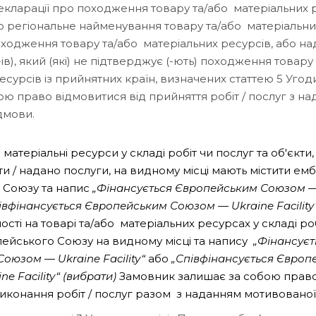
декларації про походження товару та/або матеріальних р
о регіональне найменування товару та/або матеріальни
ходження товару та/або матеріальних ресурсів, або над
-ів), який (які) не підтверджує (-ють) походження товару
есурсів із прийнятних країн, визначених статтею 5 Угод
ою право відмовитися від прийняття робіт / послуг з н
дмови.
матеріальні ресурси у складі робіт чи послуг та об'єкти,
и / надано послуги, на видному місці мають містити ем
 Союзу та напис
„Фінансується Європейським Союзом —
івфінансується Європейським Союзом — Ukraine Facility“
ності на товарі та/або матеріальних ресурсах у складі ро
йського Союзу на видному місці та напису
„Фінансуєт
оюзом — Ukraine Facility“
або
„Співфінансується Європ
e Facility“ (вибрати)
Замовник залишає за собою право
виконання робіт / послуг разом з наданням мотивованої