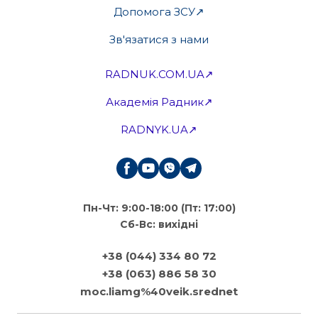
Допомога ЗСУ↗
Зв'язатися з нами
RADNUK.COM.UA↗
Академія Радник↗
RADNYK.UA↗
Пн-Чт: 9:00-18:00 (Пт: 17:00)
Сб-Вс: вихідні
+38 (044) 334 80 72
+38 (063) 886 58 30
moc.liamg%40veik.srednet