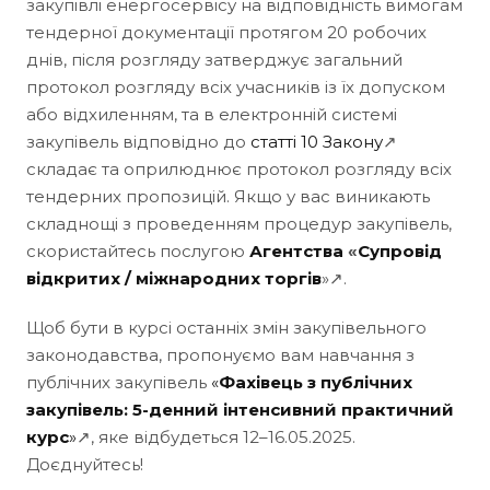
закупівлі енергосервісу на відповідність вимогам
тендерної документації протягом 20 робочих
днів, після розгляду затверджує загальний
протокол розгляду всіх учасників із їх допуском
або відхиленням, та в електронній системі
закупівель відповідно до
статті 10
Закону
↗
складає та оприлюднює протокол розгляду всіх
тендерних пропозицій. Якщо у вас виникають
складнощі з проведенням процедур закупівель,
скористайтесь послугою
Агентства
«
Супровід
відкритих / міжнародних торгів
»↗.
Щоб бути в курсі останніх змін закупівельного
законодавства, пропонуємо вам навчання з
публічних закупівель
«
Фахівець з публічних
закупівель: 5-денний інтенсивний практичний
курс
»
↗, яке відбудеться 12–16.05.2025.
Доєднуйтесь!