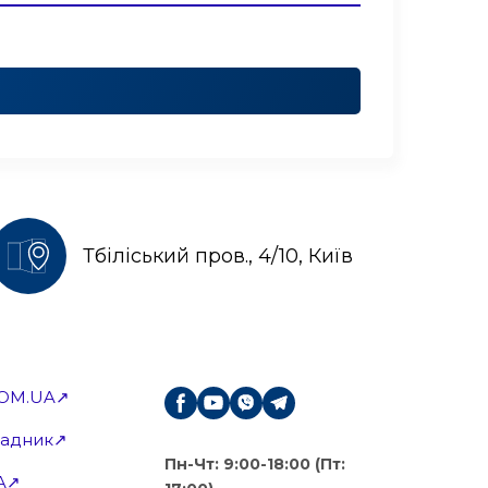
Тбіліський пров., 4/10, Київ
OM.UA↗
Радник↗
Пн-Чт: 9:00-18:00 (Пт:
A↗