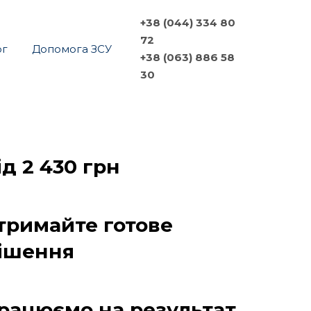
+38 (044) 334 80
72
ог
Допомога ЗСУ
+38 (063) 886 58
30
ід 2 430 грн
тримайте готове 
ішення
рацюємо на результат