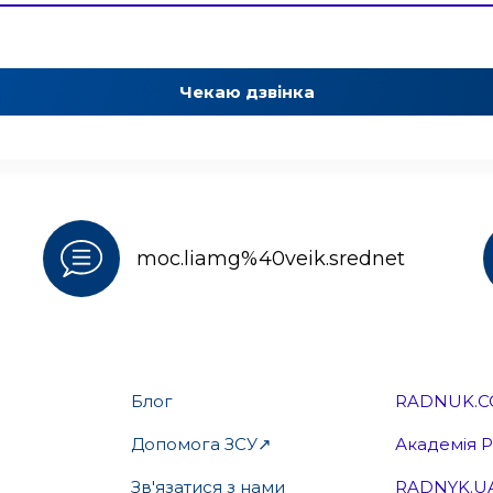
Чекаю дзвінка
moc.liamg%40veik.srednet
Блог
RADNUK.C
Допомога ЗСУ↗
Академія 
Зв'язатися з нами
RADNYK.U