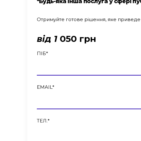
*Будь-яка інша послуга у сфері пу
Отримуйте готове рішення, яке приведе
від 1
050 грн
ПІБ
*
EMAIL
*
ТЕЛ.
*