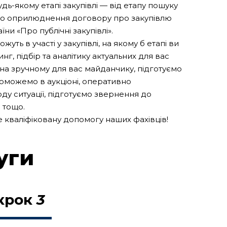
ь-якому етапі закупівлі — від етапу пошуку
 до оприлюднення договору про закупівлю
ни «Про публічні закупівлі».
ть в участі у закупівлі, на якому б етапі ви
нг, підбір та аналітику актуальних для вас
 на зручному для вас майданчику, підготуємо
оможемо в аукціоні, оперативно
ду ситуації, підготуємо звернення до
 тощо.
 кваліфіковану допомогу наших фахівців!
уги
крок
3