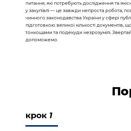
питання, які потребують дослідження та якісн
у закупівлі — це завжди непроста робота, п
чинного законодавства України у сфері публі
підготовкою великої кількості документів, щ
тонкощами та подекуди незрозумілі. Звертай
допоможемо.
По
крок
1