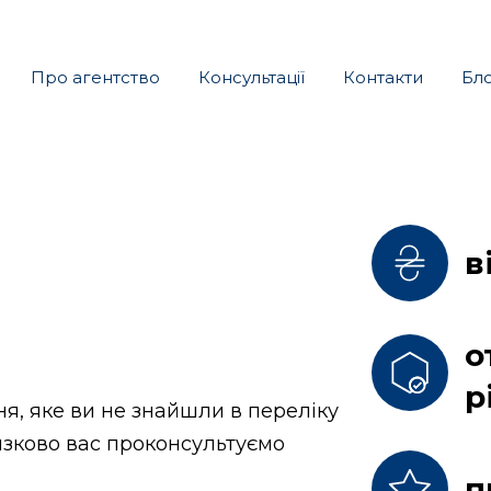
Про агентство
Консультації
Контакти
Бл
в
о
р
я, яке ви не знайшли в переліку
’язково вас проконсультуємо
п