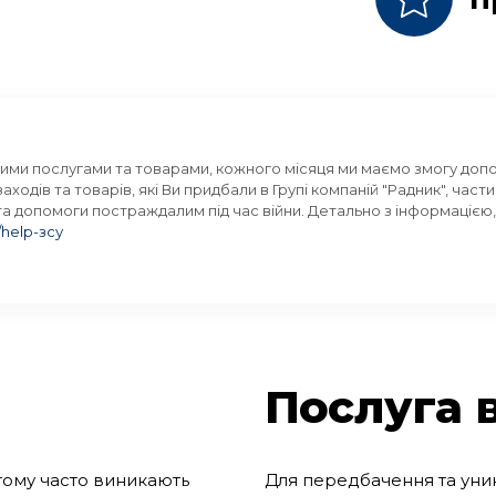
ими послугами та товарами, кожного місяця ми маємо змогу допома
 заходів та товарів, які Ви придбали в Групі компаній "Радник", ча
 та допомоги постраждалим під час війни. Детально з інформацією
/help-зсу
Послуга 
тому часто виникають
Для передбачення та уни