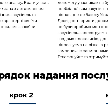
ого аналізу. Брати участь
допомогу учасникам на буд
ов’язана з дотриманням
необхідної вам закупівлі
чних закупівель та
відповідно до Закону Украї
о характерні своїми
Досвідчені юристи допоможу
теся, і ми залюбки
не були: зробимо монітори
закупівель, зареєструємо
і подамо пропозицію, доп
відреагуємо на різного ро
замовника із запитаннями
Телефонуйте та отримуйте
рядок надання посл
крок
2